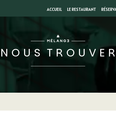
ACCUEIL
LE RESTAURANT
RÉSERV
N O U S T R O U V E R