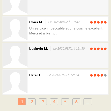
Chris M.
Le 2026/08/02 à 13h47
Un service impeccable et une cuisine excellent,
Merci et a bientot !
Ludovic M.
Le 2026/08/01 à 19h30
Peter H.
Le 2026/07/29 à 12h54
1
2
3
4
5
6
...